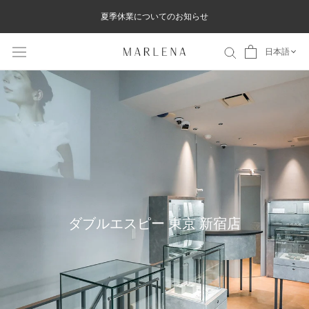
ス
夏季休業についてのお知らせ
キ
ッ
日本語
プ
し
て
コ
ン
テ
ン
ツ
ダブルエスピー 東京 新宿店
に
移
動
す
る