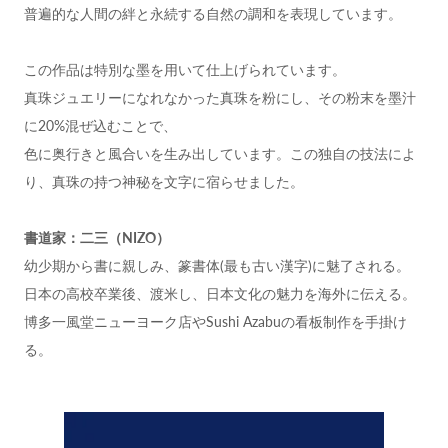
普遍的な人間の絆と永続する自然の調和を表現しています。
この作品は特別な墨を用いて仕上げられています。
真珠ジュエリーになれなかった真珠を粉にし、その粉末を墨汁
に20%混ぜ込むことで、
色に奥行きと風合いを生み出しています。この独自の技法によ
り、真珠の持つ神秘を文字に宿らせました。
書道家：二三（NIZO）
幼少期から書に親しみ、篆書体(最も古い漢字)に魅了される。
日本の高校卒業後、渡米し、日本文化の魅力を海外に伝える。
博多一風堂ニューヨーク店やSushi Azabuの看板制作を手掛け
る。