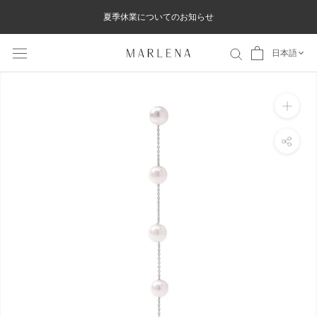
ス
夏季休業についてのお知らせ
キ
ッ
日本語
プ
し
て
コ
ン
テ
ン
ツ
に
移
動
す
る