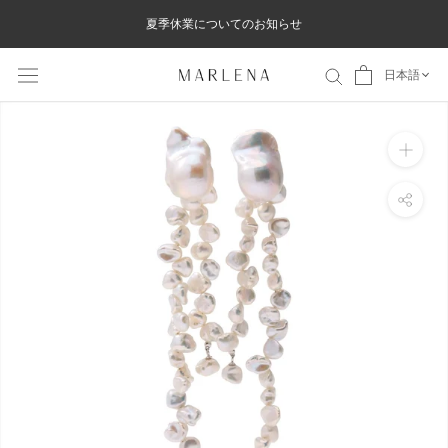
ス
夏季休業についてのお知らせ
キ
ッ
日本語
プ
し
て
コ
ン
テ
ン
ツ
に
移
動
す
る