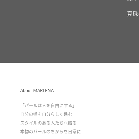
真珠
About MARLENA
「パールは人を自由にする」
自分の道を自分らしく進む
スタイルのある人たちへ贈る
本物のパールのちからを日常に