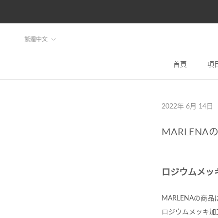
ス
キ
ッ
言
繁體中文
プ
語
し
首頁
項
首頁
て
コ
ン
2022年 6月 14日
テ
ン
MARLENA
ツ
に
移
ロジウムメッ
動
す
MARLENAの
る
ロジウムメッキ加