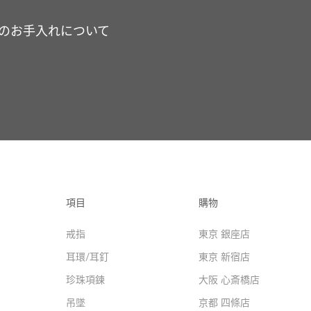
のお手入れについて
項目
購物
戒指
東京 銀座店
耳環/耳釘
東京 新宿店
珍珠項鍊
大阪 心斎橋店
吊墜
京都 四條店