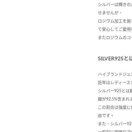
シルバーは輝きの
せませんが、
ロジウム加工を施
て安心してご愛用
またロジウムのコ
SILVER925と
ハイブランドジュエ
近年はレディースジ
シルバー925とは銀
銀が92.5%含まれ
この割合は強度に優
由です。
また、シルバー9
一般的に安価なア