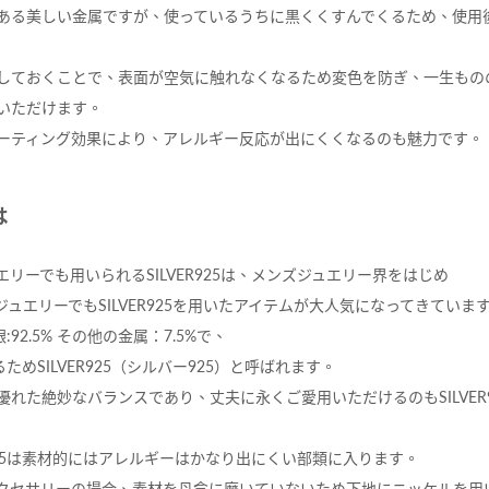
ある美しい金属ですが、使っているうちに黒くくすんでくるため、使用
しておくことで、表面が空気に触れなくなるため変色を防ぎ、一生もの
いただけます。
ーティング効果により、アレルギー反応が出にくくなるのも魅力です。
は
リーでも用いられるSILVER925は、メンズジュエリー界をはじめ
ュエリーでもSILVER925を用いたアイテムが大人気になってきていま
:92.5% その他の金属：7.5%で、
るためSILVER925（シルバー925）と呼ばれます。
れた絶妙なバランスであり、丈夫に永くご愛用いただけるのもSILVER
25は素材的にはアレルギーはかなり出にくい部類に入ります。
クセサリーの場合、素材を丹念に磨いていないため下地にニッケルを用