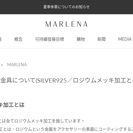
夏季休業についてのお知らせ
目
概念
可持續發展目標
購物
新聞
MEDIA
概念
可持續發展目標
新聞
MEDIA
MARLENA
の金具について(SILVER925／ロジウムメッキ加工と
キ加工とは
商品には全てロジウムメッキ加工を施しています。
工とは、ロジウムという金属をアクセサリーの表面にコーティングする