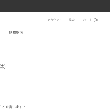
カート (
0
)
アカウント
検索
次へ
購物指南
は)
ことを言います。