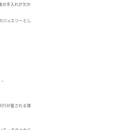
後の手入れが欠か
のジュエリーとし
す。
925が愛される理
いて、その上から