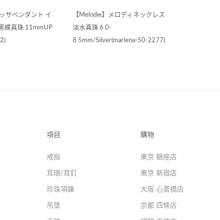
マリッサペンダント イ
【Melodie】メロディネックレス
蝶真珠 11mmUP
淡水真珠 6.0-
2)
8.5mm/Silver(marlena-50-2277)
項目
購物
戒指
東京 銀座店
耳環/耳釘
東京 新宿店
珍珠項鍊
大阪 心斎橋店
吊墜
京都 四條店