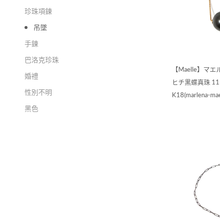
珍珠項鍊
吊墜
手鍊
巴洛克珍珠
【Maelle】マ
婚禮
ヒチ黒蝶真珠 11
性別不明
K18(marlena-mae
黑色