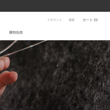
カート (
0
)
アカウント
検索
購物指南