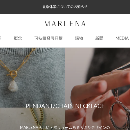
夏季休業についてのお知らせ
目
概念
可持續發展目標
購物
新聞
MEDIA
概念
可持續發展目標
新聞
MEDIA
PENDANT/CHAIN NECKLACE
MARLENAらしい、ボリュームある大ぶりデザインの