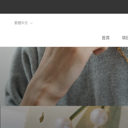
ス
キ
ッ
言
繁體中文
プ
語
し
首頁
項
首頁
て
コ
ン
テ
ン
ツ
に
移
動
す
る