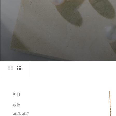
項目
戒指
耳環/耳環