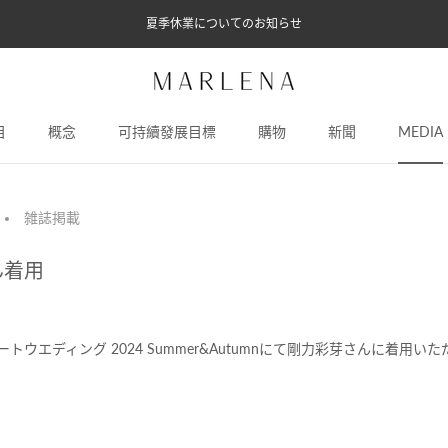
夏季休業についてのお知らせ
目
概念
可持續發展目標
購物
新聞
MEDIA
概念
可持續發展目標
新聞
MEDIA
雑誌掲載
ん着用
トウエディング 2024 Summer&Autumnにて剛力彩芽さんに着用い