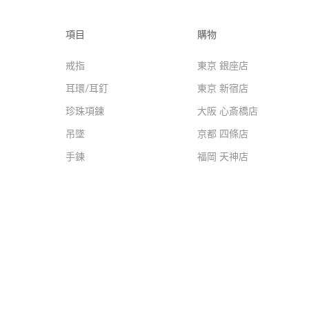
項目
購物
戒指
東京 銀座店
耳環/耳釘
東京 新宿店
珍珠項鍊
大阪 心斎橋店
吊墜
京都 四條店
手鍊
福岡 天神店