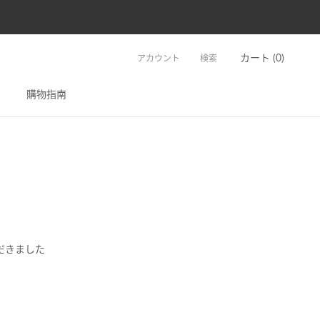
カート (
0
)
アカウント
検索
前へ
購物指南
ただきました