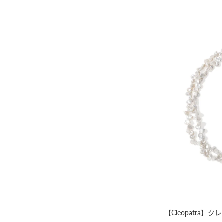
【Cleopatr