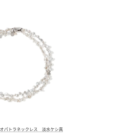
a】クレオパトラネックレス 淡水ケシ真