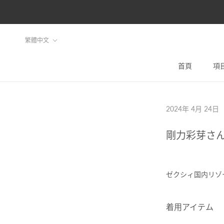
ス
キ
ッ
言
繁體中文
プ
語
し
首頁
項
首頁
て
コ
ン
2024年 4月 24日
テ
ン
剛力彩芽さ
ツ
に
移
ゼクシィ国内リゾー
動
す
着用アイテム
る