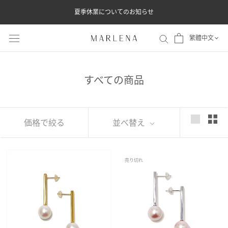
ス
夏季休業についてのお知らせ
キ
ッ
繁體中文
プ
し
て
すべての商品
コ
ン
テ
価格で絞る
並べ替え
ン
ツ
売り切れ
に
移
動
す
る