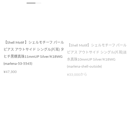
【Shell Motif 】シェルモチーフ パール
【Shell Motif】シェルモチーフ パール
ピアス アウトサイド シングル(片耳) タ
ピアス アウトサイド シングル(片耳)淡
ヒチ黒蝶真珠11mmUP Silver/K18WG
水真珠10mmUP Silver/K18WG
(marlena-53-5545)
(marlena-shell-outside)
¥47,300
¥33,000から
売り切れ