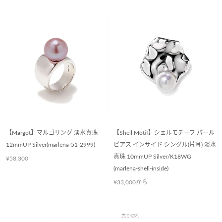
【Margot】マルゴリング 淡水真珠
【Shell Motif】シェルモチーフ パール
12mmUP Silver(marlena-51-2999)
ピアス インサイド シングル(片耳) 淡水
真珠 10mmUP Silver/K18WG
¥58,300
(marlena-shell-inside)
¥33,000から
売り切れ