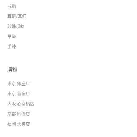
戒指
耳環/耳釘
珍珠項鍊
吊墜
手鍊
購物
東京 銀座店
東京 新宿店
大阪 心斎橋店
京都 四條店
福岡 天神店