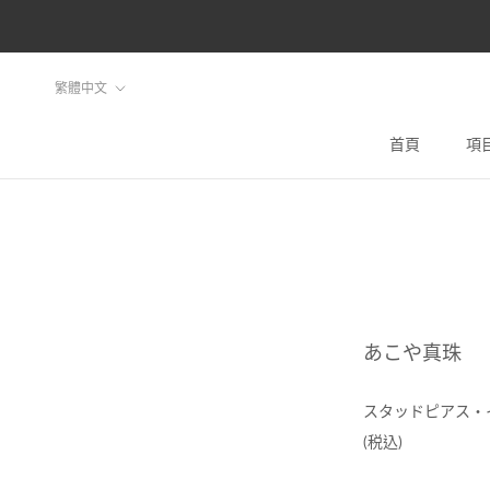
ス
キ
ッ
言
繁體中文
プ
語
し
首頁
項
首頁
て
コ
ン
テ
ン
ツ
あこや真珠
に
移
スタッドピアス・
動
(税込)
す
る