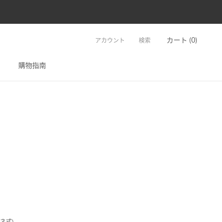
カート (
0
)
アカウント
検索
購物指南
ネ式)