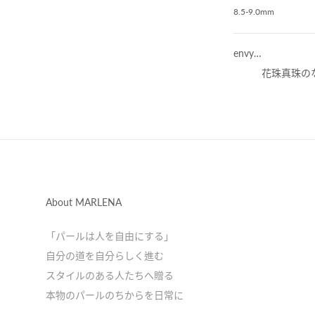
8.5-9.0mm
envy…
花珠真珠の
About MARLENA
「パールは人を自由にする」
自分の道を自分らしく進む
スタイルのある人たちへ贈る
本物のパールのちからを日常に