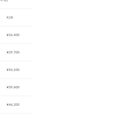
K18
¥26,400
¥29,700
¥34,100
¥39,600
¥46,200