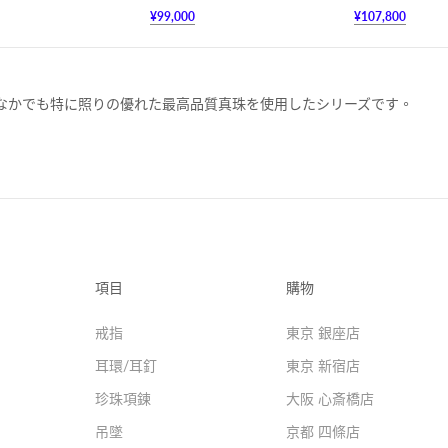
¥99,000
¥107,800
なかでも特に照りの優れた最高品質真珠を使用したシリーズです。
項目
購物
戒指
東京 銀座店
耳環/耳釘
東京 新宿店
珍珠項鍊
大阪 心斎橋店
吊墜
京都 四條店