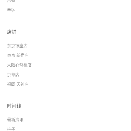
吊坠
手链
店铺
东京银座店
東京 新宿店
大阪心斋桥店
京都店
福岡 天神店
时间线
最新资讯
柱子