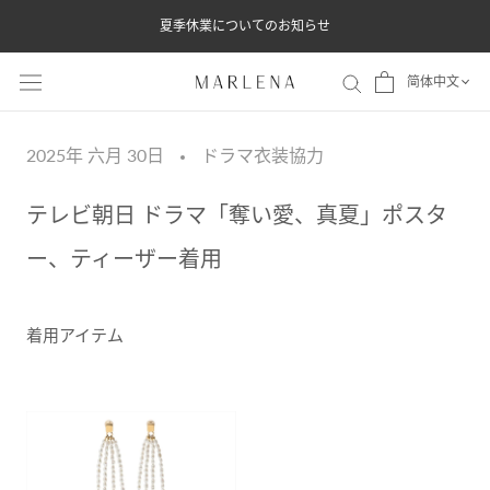
ス
夏季休業についてのお知らせ
キ
ッ
简体中文
プ
し
2025年 六月 30日
ドラマ衣装協力
て
コ
テレビ朝日 ドラマ「奪い愛、真夏」ポスタ
ン
ー、ティーザー着用
テ
ン
ツ
着用アイテム
に
移
動
す
る