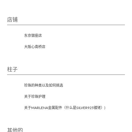
店铺
东京银座店
大阪心斋桥店
柱子
珍珠的种类以及如何挑选
关于珍珠护理
关于MARLENA金属配件（什么是SILVER925镀铑）)
其他的