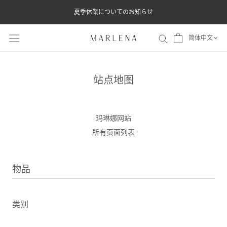
ス
夏季休業についてのお知らせ
キ
ッ
简体中文
プ
し
て
站点地图
コ
ン
玛琳娜网站
テ
所有页面列表
ン
ツ
に
物品
移
動
类别
す
る