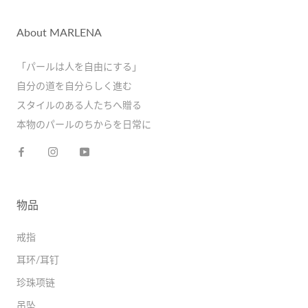
About MARLENA
「パールは人を自由にする」
自分の道を自分らしく進む
スタイルのある人たちへ贈る
本物のパールのちからを日常に
物品
戒指
耳环/耳钉
珍珠项链
吊坠