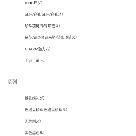
RING环グ）
耳环/穿孔 耳环/穿孔ス）
珍珠项链 珍珠项链ス）
吊坠/链条项链吊坠/链条项链ス）
CHARM魅力ム）
手链手链ト）
系列
婚礼婚礼グ）
巴洛克珍珠 巴洛克珍珠ル）
无性别ス）
黑色黑色ル）