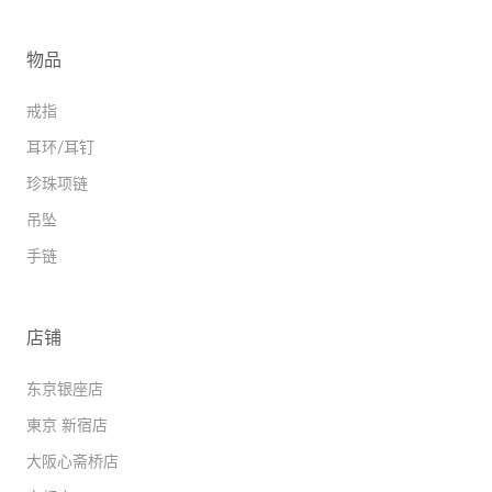
物品
戒指
耳环/耳钉
珍珠项链
吊坠
手链
店铺
东京银座店
東京 新宿店
大阪心斋桥店