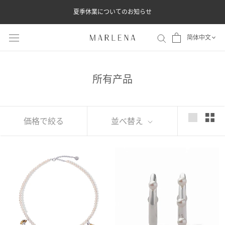
ス
夏季休業についてのお知らせ
キ
ッ
简体中文
プ
し
て
所有产品
コ
ン
テ
価格で絞る
並べ替え
ン
ツ
に
移
動
す
る