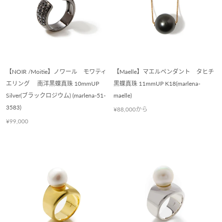
【NOIR /Moitie】ノワール モワティ
【Maelle】マエルペンダント タヒチ
エリング 南洋黒蝶真珠 10mmUP
黒蝶真珠 11mmUP K18(marlena-
Silver(ブラックロジウム) (marlena-51-
maelle)
3583)
¥88,000から
¥99,000