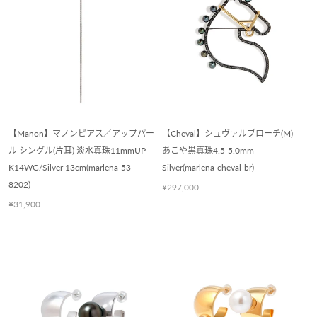
【Manon】マノンピアス／アップパー
【Cheval】シュヴァルブローチ(M)
ル シングル(片耳) 淡水真珠11mmUP
あこや黒真珠4.5-5.0mm
K14WG/Silver 13cm(marlena-53-
Silver(marlena-cheval-br)
8202)
¥297,000
¥31,900